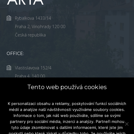
Rybalkova 1433/14
Praha 2, Vinohrady 120 00
Česká republika
OFFICE:
Vlastislavova 152/4
Praha 4, 140 00
Česká Republika
Tento web používá cookies
(+420) 226 539 540
K personalizaci obsahu a reklamy, poskytování funkcí sociálních
info@prague-lofts.cz
médií a analýze naší návštěvnosti využíváme soubory cookies.
Informace o tom, jak náš web používáte, sdílíme se svými
partnery pro sociální média, inzerci a analýzy. Partneři mohou
tyto údaje zkombinovat s dalšími informacemi, které jste jim
poskytli nebo které získali v důsledku toho, že používáte jejich