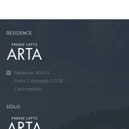
RESIDENCE
Rybalkova 1433/14
Praha 2, Vinohrady 120 00
Czech republic
SÍDLO: